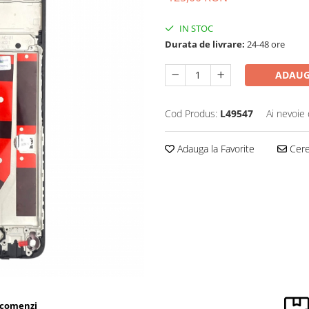
IN STOC
Durata de livrare:
24-48 ore
ADAUG
Cod Produs:
L49547
Ai nevoie 
Adauga la Favorite
Cere 
 comenzi