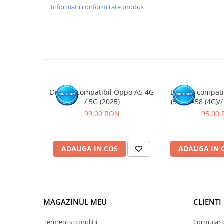
GARANTIE
Informatii conformitate produs
Garantia se ofera doar in cazul in care produsul a fost mon
Click aici pentru mai multe informatii
Display compatibil Oppo A5 4G
Display compat
/ 5G (2025)
(5G) / A58 (4G)/
11/ 11X (5G) // 
99,00 RON
95,00
3 Lite/ Nord
ADAUGA IN COS
ADAUGA IN 
MAGAZINUL MEU
CLIENTI
Termeni si conditii
Formular 