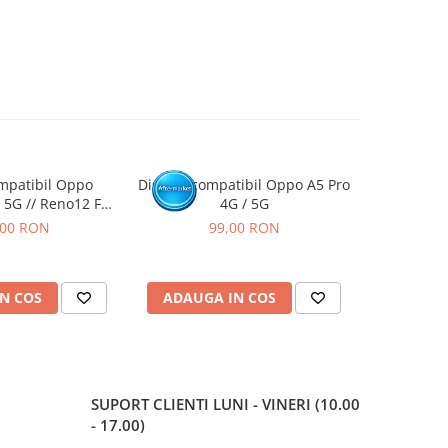
mpatibil Oppo
Display compatibil Oppo A5 Pro
Display co
 5G // Reno12 FS,
4G / 5G
OLED
,00 RON
99,00 RON
1
N COS
ADAUGA IN COS
ADAUG
SUPORT CLIENTI
LUNI - VINERI (10.00
- 17.00)