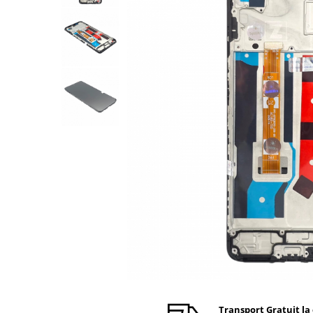
Ecrane Nokia
Ecrane Oppo / Realme
Ecrane Vivo
Ecrane ZTE
Ecrane Diverse
Accesorii
Baterie externa
Cabluri
Casti
Folie protectie STICLA
Incarcatoare
Stocare
Suport auto
Componente GSM
Acumulatori
Benzi flex si butoane
Transport Gratuit la