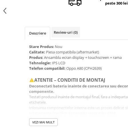
peste 300 lei
Camere si subansamble
Carcase si capace
Module si conectori incarcare
Suport SIM
Review-uri
(0)
Descriere
Suruburi si adezivi
Stare Produs:
Nou
Touchscreen
Calitate:
Piesa compatibila (aftermarket)
Produs:
Ansamblu ecran display + touchscreen + rama
Piese din dezmembrari (SWAP)
Tehnologie:
IPS LCD
Scule Service GSM
Telefon compatibil:
Oppo A80 (CPH2639)
ATENTIE – CONDITII DE MONTAJ
Deconectati bateria inainte de conectarea sau decon
componente.
Testati produsul inainte de montajul final, fara a indeparta fo
etichetele.
Inlocuirea componentelor interne este un proces delicat si
echipamente specifice domeniului reparatiilor GSM.
Se recomanda montajul intr-un service specializat.
VEZI MAI MULT