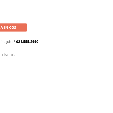
A IN COS
de ajutor?
021.555.2990
informatii