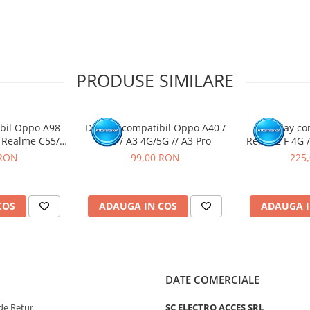
tat intr-un service GSM.
PRODUSE SIMILARE
ibil Oppo A98
Display compatibil Oppo A40 /
Display co
/ Realme C55/
A80 / A3 4G/5G // A3 Pro
Reno12 F 4G /
OnePlus Nord CE
 RON
99,00 RON
225
 N30 (5G)
COS
ADAUGA IN COS
ADAUGA I
DATE COMERCIALE
de Retur
SC ELECTRO ACCES SRL