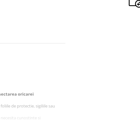
ectarea oricarei
liile de protectie, sigiliile sau
 necesita cunostinte si