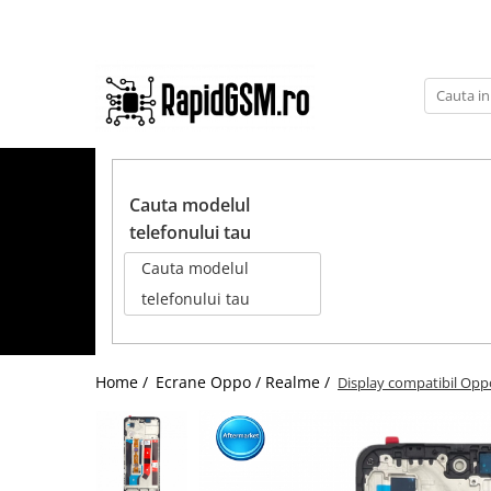
Toate Produsele
Ecrane Samsung
seria A
TOATE PRODUSELE
seria J
Cauta modelul
seria M
telefonului tau
seria N(note)
Cauta modelul
seria S
telefonului tau
seria Y
tableta
Home /
Ecrane Oppo / Realme /
Display compatibil Opp
Ecrane iPhone
Ecrane Huawei / Honor
Ecrane Xiaomi / Redmi
Ecrane Motorola