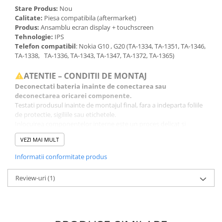
Stare Produs:
Nou
Calitate:
Piesa compatibila (aftermarket)
Produs:
Ansamblu ecran display + touchscreen
Tehnologie:
IPS
Telefon compatibil
: Nokia G10 , G20 (TA-1334, TA-1351, TA-1346,
TA-1338, TA-1336, TA-1343, TA-1347, TA-1372, TA-1365)
ATENTIE – CONDITII DE MONTAJ
Deconectati bateria inainte de conectarea sau
deconectarea oricarei componente.
Testati produsul inainte de montajul final, fara a indeparta foliile
de protectie, sigiliile sau etichetele.
Inlocuirea componentelor interne este un proces delicat si
necesita cunostinte si echipamente specifice domeniului
VEZI MAI MULT
reparatiilor GSM.
Se recomanda montajul intr-un service specializat.
Informatii conformitate produs
GARANTIE
Review-uri
(1)
Garantia se ofera doar in cazul in care produsul a fost montat
intr-un service GSM.
Click aici pentru mai multe informatii