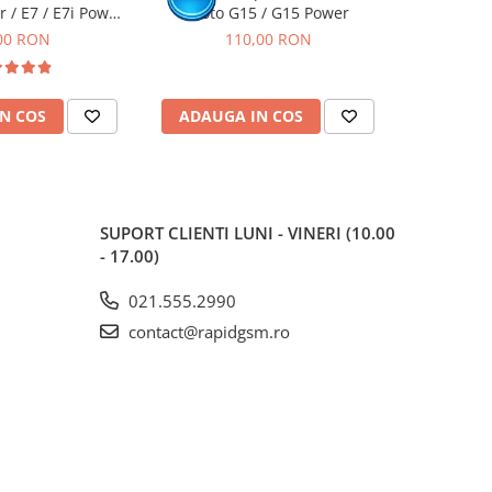
 / E7 / E7i Power
Moto G15 / G15 Power
Moto 
u Rama
00 RON
110,00 RON
1
N COS
ADAUGA IN COS
ADAUG
SUPORT CLIENTI
LUNI - VINERI (10.00
- 17.00)
021.555.2990
contact@rapidgsm.ro