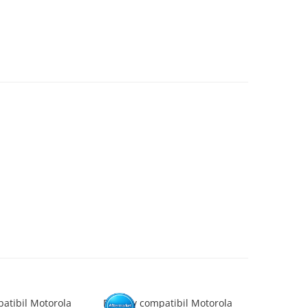
atibil Motorola
Display compatibil Motorola
Display c