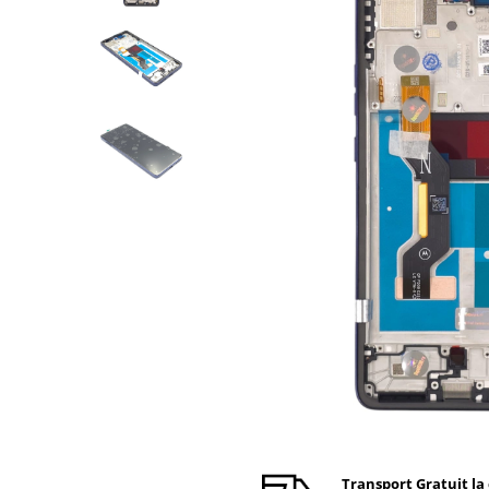
Ecrane Nokia
Ecrane Oppo / Realme
Ecrane Vivo
Ecrane ZTE
Ecrane Diverse
Accesorii
Baterie externa
Cabluri
Casti
Folie protectie STICLA
Incarcatoare
Stocare
Suport auto
Componente GSM
Acumulatori
Benzi flex si butoane
Transport Gratuit la