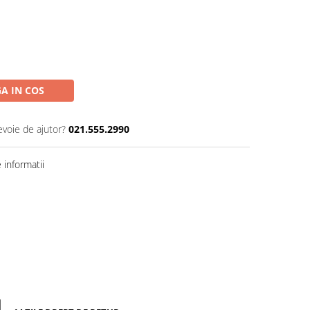
A IN COS
evoie de ajutor?
021.555.2990
informatii