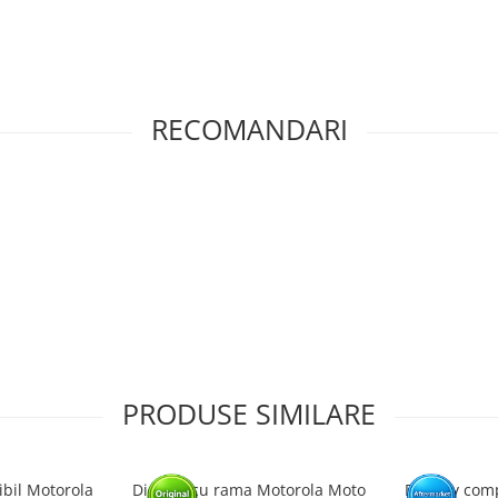
tat intr-un service GSM.
RECOMANDARI
PRODUSE SIMILARE
ibil Motorola
Display cu rama Motorola Moto
Display comp