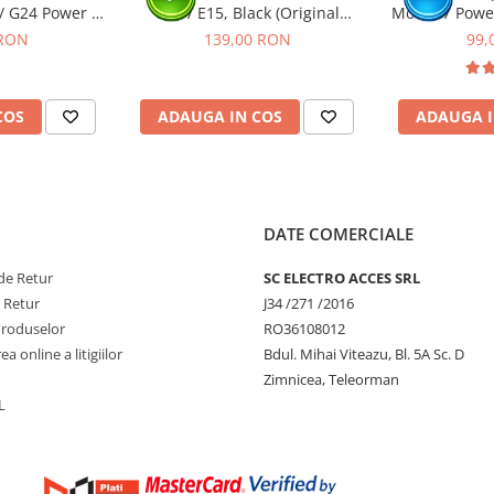
/ G24 Power /
G05 / E15, Black (Original
Moto E7 Power
 E14
Service Pack)
- c
 RON
139,00 RON
99,
COS
ADAUGA IN COS
ADAUGA I
DATE COMERCIALE
de Retur
SC ELECTRO ACCES SRL
e Retur
J34 /271 /2016
Produselor
RO36108012
a online a litigiilor
Bdul. Mihai Viteazu, Bl. 5A Sc. D
Zimnicea, Teleorman
L