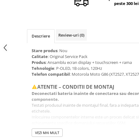
peste 300 lei
Camere si subansamble
Carcase si capace
Module si conectori incarcare
Suport SIM
Review-uri
(0)
Descriere
Suruburi si adezivi
Stare produs
: Nou
Touchscreen
Calitate
: Original Service Pack
Produs
: Ansamblu ecran display + touchscreen + rama
Piese din dezmembrari (SWAP)
Tehnologie
: P-OLED, 1B colors, 120Hz
Scule Service GSM
Telefon compatibil
: Motorola Moto G86 (XT2527, XT2527
ATENTIE – CONDITII DE MONTAJ
Deconectati bateria inainte de conectarea sau decon
componente.
Testati produsul inainte de montajul final, fara a indeparta fo
etichetele.
Inlocuirea componentelor interne este un proces delicat si
echipamente specifice domeniului reparatiilor GSM.
Se recomanda montajul intr-un service specializat.
VEZI MAI MULT