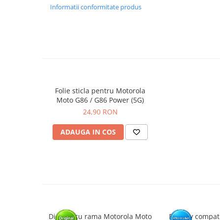
GARANTIE
Informatii conformitate produs
Garantia se ofera doar in cazul in care produsul a fost mon
Click aici pentru mai multe informatii
Folie sticla pentru Motorola
Moto G86 / G86 Power (5G)
24,90 RON
ADAUGA IN COS
Display cu rama Motorola Moto
Display compat