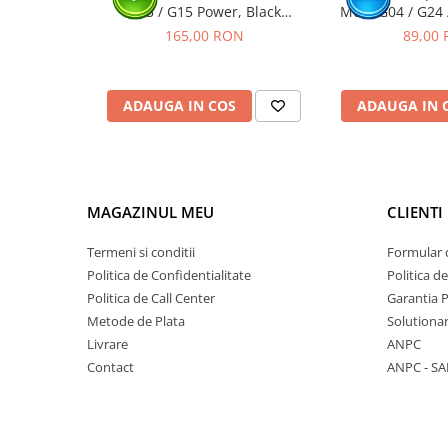
G15 / G15 Power, Black
Moto G04 / G24 
(Original Service Pack)
G04S /
165,00 RON
89,00
ADAUGA IN COS
ADAUGA IN 
MAGAZINUL MEU
CLIENTI
Termeni si conditii
Formular 
Politica de Confidentialitate
Politica d
Politica de Call Center
Garantia 
Metode de Plata
Solutionare
Livrare
ANPC
Contact
ANPC - SA