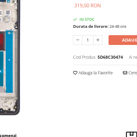
319,00 RON
IN STOC
Durata de livrare:
24-48 ore
ADAUG
Cod Produs:
5D68C30474
Ai n
Adauga la Favorite
Cere 
 comenzi