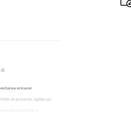
-2)
ectarea oricarei
liile de protectie, sigiliile sau
 necesita cunostinte si