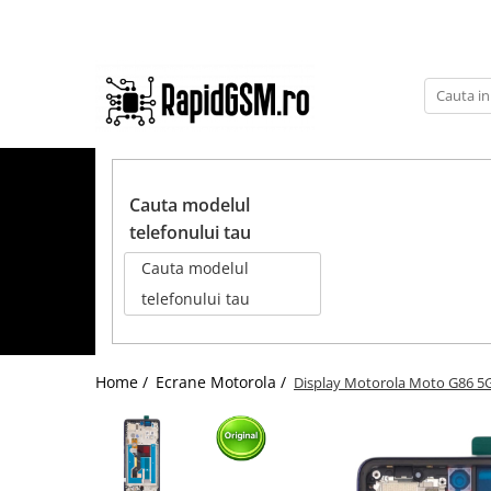
Toate Produsele
Ecrane Samsung
seria A
TOATE PRODUSELE
seria J
Cauta modelul
seria M
telefonului tau
seria N(note)
Cauta modelul
seria S
telefonului tau
seria Y
tableta
Home /
Ecrane Motorola /
Display Motorola Moto G86 5G 
Ecrane iPhone
Ecrane Huawei / Honor
Ecrane Xiaomi / Redmi
Ecrane Motorola