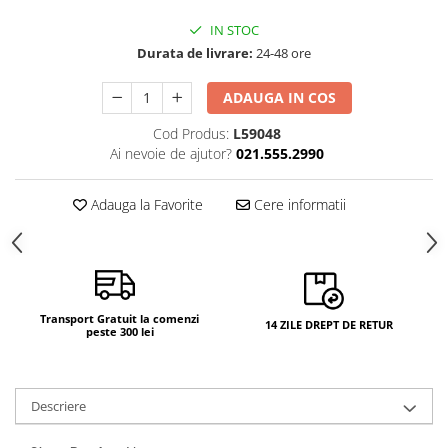
Camere si subansamble
IN STOC
Carcase si capace
Durata de livrare:
24-48 ore
Module si conectori incarcare
ADAUGA IN COS
Suport SIM
Cod Produs:
L59048
Suruburi si adezivi
Ai nevoie de ajutor?
021.555.2990
Touchscreen
Adauga la Favorite
Cere informatii
Piese din dezmembrari (SWAP)
Scule Service GSM
Transport Gratuit la comenzi
14 ZILE DREPT DE RETUR
peste 300 lei
Descriere