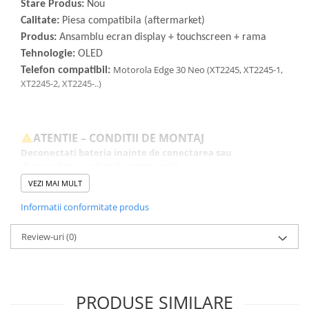
Stare Produs:
Nou
Calitate:
Piesa compatibila (aftermarket)
Produs:
Ansamblu ecran display + touchscreen + rama
Tehnologie:
OLED
Motorola Edge 30 Neo (XT2245, XT2245-1,
Telefon compatibil:
XT2245-2, XT2245-..)
ATENTIE – CONDITII DE MONTAJ
Deconectati bateria inainte de conectarea sau
deconectarea oricarei componente.
Testati produsul inainte de montajul final, fara a indeparta foliile
VEZI MAI MULT
de protectie, sigiliile sau etichetele.
Inlocuirea componentelor interne este un proces delicat si
Informatii conformitate produs
necesita cunostinte si echipamente specifice domeniului
reparatiilor GSM.
Review-uri
(0)
Se recomanda montajul intr-un service specializat.
GARANTIE
Garantia se ofera doar in cazul in care produsul a fost montat
PRODUSE SIMILARE
intr-un service GSM.