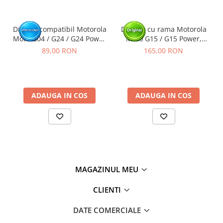
Click aici pentru mai multe informatii
Display compatibil Motorola
Display cu rama Motorola
Moto G04 / G24 / G24 Power
Moto G15 / G15 Power,
/ G04S / E14
Black (Original Service Pack)
89,00 RON
165,00 RON
ADAUGA IN COS
ADAUGA IN COS
MAGAZINUL MEU
CLIENTI
DATE COMERCIALE