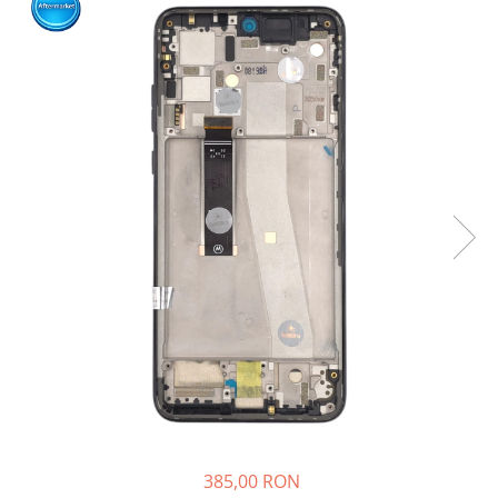
Ecrane Nokia
Ecrane Oppo / Realme
Ecrane Vivo
Ecrane ZTE
Ecrane Diverse
Accesorii
Baterie externa
Cabluri
Casti
Folie protectie STICLA
Incarcatoare
Stocare
Suport auto
Componente GSM
Acumulatori
385,00 RON
Benzi flex si butoane