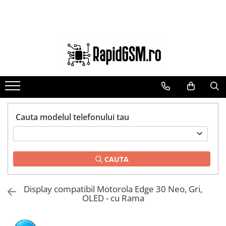
Toate Produsele
Ecrane Samsung
seria A
seria J
seria M
seria N(note)
Cauta modelul telefonului tau
seria S
seria Y
CAUTA
tableta
Ecrane iPhone
Display compatibil Motorola Edge 30 Neo, Gri,
Ecrane Huawei / Honor
OLED - cu Rama
Ecrane Xiaomi / Redmi
Ecrane Motorola