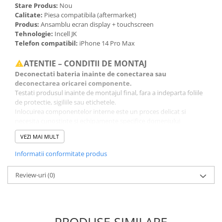
Stare Produs:
Nou
Calitate:
Piesa compatibila (aftermarket)
Produs:
Ansamblu ecran display + touchscreen
Tehnologie:
Incell JK
Telefon compatibil:
iPhone 14 Pro Max
ATENTIE – CONDITII DE MONTAJ
Deconectati bateria inainte de conectarea sau
deconectarea oricarei componente.
Testati produsul inainte de montajul final, fara a indeparta foliile
de protectie, sigiliile sau etichetele.
Inlocuirea componentelor interne este un proces delicat si
necesita cunostinte si echipamente specifice domeniului
reparatiilor GSM.
VEZI MAI MULT
Se recomanda montajul intr-un service specializat.
Informatii conformitate produs
GARANTIE
Garantia se ofera doar in cazul in care produsul a fost montat
Review-uri
(0)
intr-un service GSM.
Click aici pentru mai multe informatii
PRODUSE SIMILARE