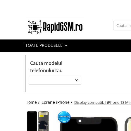
Toate Produsele
Ecrane Samsung
seria A
TOATE PRODUSELE
seria J
seria M
Cauta modelul
seria N(note)
telefonului tau
seria S
seria Y
tableta
Home /
Ecrane iPhone /
Display compatibil iPhone 13 Mini
Ecrane iPhone
Ecrane Huawei / Honor
Ecrane Xiaomi / Redmi
Ecrane Motorola