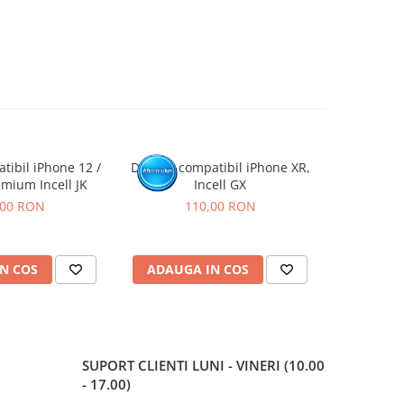
tibil iPhone 12 /
Display compatibil iPhone XR,
Display c
mium Incell JK
Incell GX
Pro Max, S
,00 RON
110,00 RON
2
N COS
ADAUGA IN COS
ADAUG
SUPORT CLIENTI
LUNI - VINERI (10.00
- 17.00)