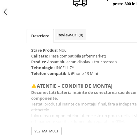
peste 300 lei
Camere si subansamble
Carcase si capace
Module si conectori incarcare
Suport SIM
Review-uri
(0)
Descriere
Suruburi si adezivi
Stare Produs:
Nou
Touchscreen
Calitate:
Piesa compatibila (aftermarket)
Produs:
Ansamblu ecran display + touchscreen
Piese din dezmembrari (SWAP)
Tehnologie:
INCELL ZY
Scule Service GSM
Telefon compatibil:
iPhone 13 Mini
ATENTIE – CONDITII DE MONTAJ
Deconectati bateria inainte de conectarea sau decon
componente.
Testati produsul inainte de montajul final, fara a indeparta fo
etichetele.
Inlocuirea componentelor interne este un proces delicat si
echipamente specifice domeniului reparatiilor GSM.
Se recomanda montajul intr-un service specializat.
VEZI MAI MULT