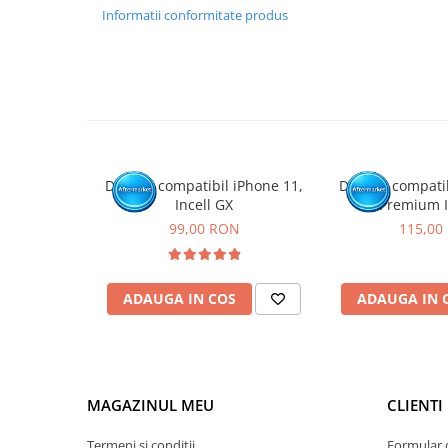
GARANTIE
Informatii conformitate produs
Garantia se ofera doar in cazul in care produsul a fost mon
Click aici pentru mai multe informatii
Display compatibil iPhone 11,
Display compati
Incell GX
Premium I
99,00 RON
115,00
ADAUGA IN COS
ADAUGA IN 
MAGAZINUL MEU
CLIENTI
Termeni si conditii
Formular 