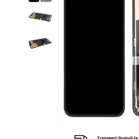
Ecrane Nokia
Ecrane Oppo / Realme
Ecrane Vivo
Ecrane ZTE
Ecrane Diverse
Accesorii
Baterie externa
Cabluri
Casti
Folie protectie STICLA
Incarcatoare
Stocare
Suport auto
Componente GSM
Acumulatori
Benzi flex si butoane
Transport Gratuit la