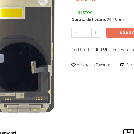
IN STOC
Durata de livrare:
24-48 ore
ADAUG
Cod Produs:
A-139
Ai nevoie d
Adauga la Favorite
Cere 
 comenzi