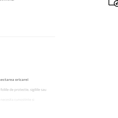
ectarea oricarei
liile de protectie, sigiliile sau
 necesita cunostinte si