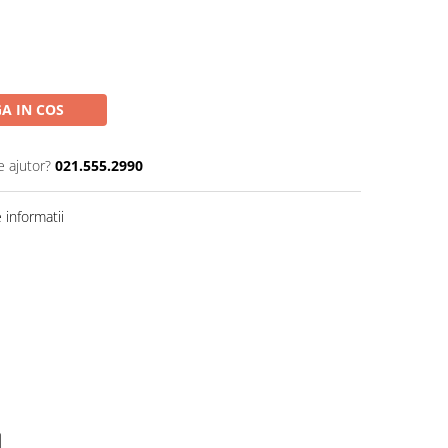
A IN COS
e ajutor?
021.555.2990
informatii