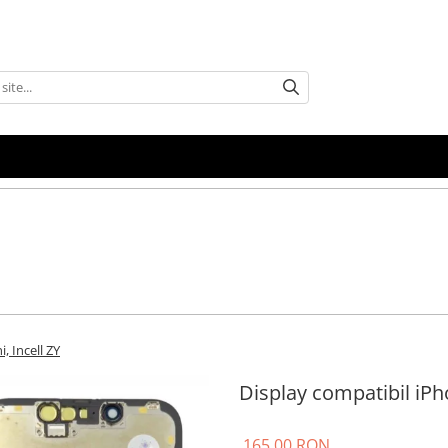
, Incell ZY
Display compatibil iPho
165,00 RON