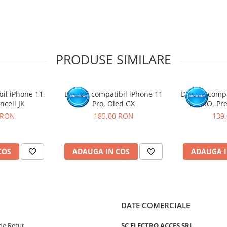
tat intr-un service GSM.
PRODUSE SIMILARE
bil iPhone 11,
Display compatibil iPhone 11
Display compa
ncell JK
Pro, Oled GX
12 PRO, Pre
 RON
185,00 RON
139
COS
ADAUGA IN COS
ADAUGA I
DATE COMERCIALE
de Retur
SC ELECTRO ACCES SRL