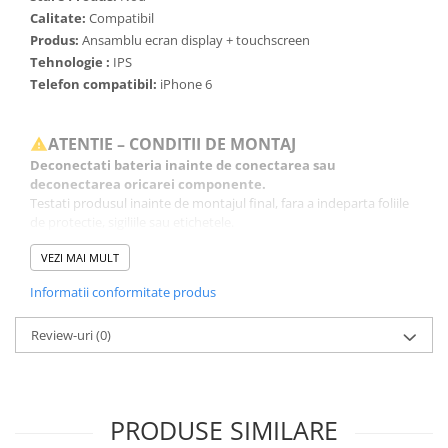
Calitate:
Compatibil
Produs:
Ansamblu ecran display + touchscreen
Tehnologie :
IPS
Telefon compatibil:
iPhone 6
ATENTIE – CONDITII DE MONTAJ
Deconectati bateria inainte de conectarea sau
deconectarea oricarei componente.
Testati produsul inainte de montajul final, fara a indeparta foliile
de protectie, sigiliile sau etichetele.
Inlocuirea componentelor interne este un proces delicat si
VEZI MAI MULT
necesita cunostinte si echipamente specifice domeniului
reparatiilor GSM.
Informatii conformitate produs
Se recomanda montajul intr-un service specializat.
Review-uri
(0)
GARANTIE
Garantia se ofera doar in cazul in care produsul a fost montat
intr-un service GSM.
Click aici pentru mai multe informatii
PRODUSE SIMILARE