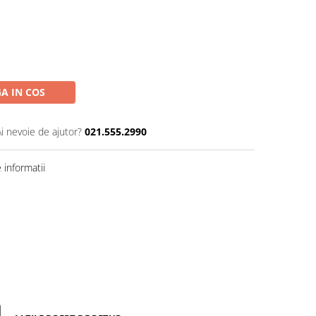
A IN COS
Ai nevoie de ajutor?
021.555.2990
informatii