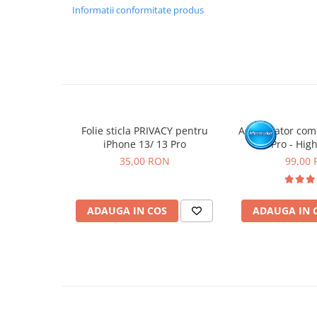
etichetele.
Informatii conformitate produs
Inlocuirea componentelor interne este un proces delicat si
echipamente specifice domeniului reparatiilor GSM.
Se recomanda montajul intr-un service specializat.
GARANTIE
Garantia se ofera doar in cazul in care produsul a fost mon
Click aici pentru mai multe informatii
Folie sticla PRIVACY pentru
Acumulator comp
iPhone 13/ 13 Pro
13 Pro - High
Diagnostic - S
35,00 RON
99,00
ADAUGA IN COS
ADAUGA IN 