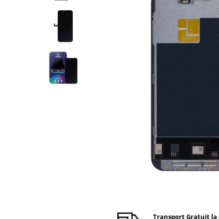
Ecrane Nokia
Ecrane Oppo / Realme
Ecrane Vivo
Ecrane ZTE
Ecrane Diverse
Accesorii
Baterie externa
Cabluri
Casti
Folie protectie STICLA
Incarcatoare
Stocare
Suport auto
Componente GSM
Acumulatori
Benzi flex si butoane
Transport Gratuit la