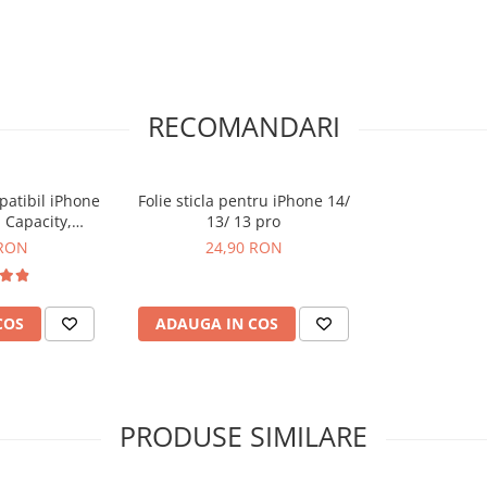
 necesita cunostinte si
RECOMANDARI
tat intr-un service GSM.
atibil iPhone
Folie sticla pentru iPhone 14/
 Capacity,
13/ 13 pro
anatate 100%
 RON
24,90 RON
COS
ADAUGA IN COS
PRODUSE SIMILARE