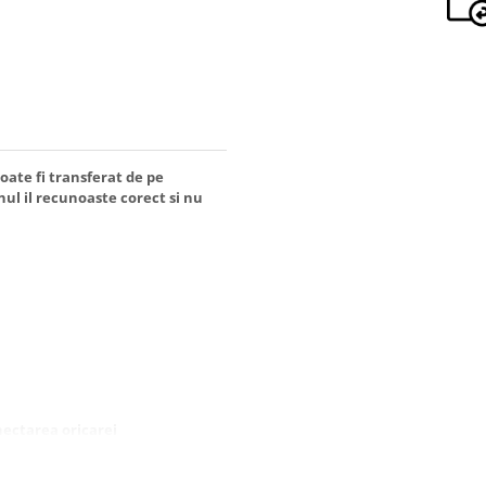
poate fi transferat de pe
onul il recunoaste corect si nu
ectarea oricarei
liile de protectie, sigiliile sau