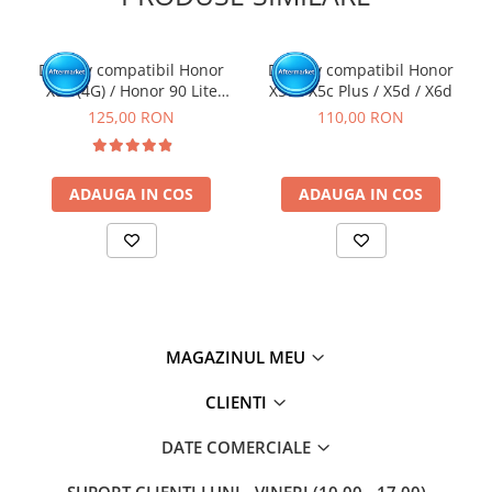
Display compatibil Honor
Display compatibil Honor
X8a (4G) / Honor 90 Lite
X5c / X5c Plus / X5d / X6d
(5G), Negru - cu Rama
125,00 RON
110,00 RON
ADAUGA IN COS
ADAUGA IN COS
MAGAZINUL MEU
CLIENTI
DATE COMERCIALE