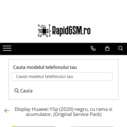
Ecrane Samsung
Accesorii
Componente GSM
seria A
Baterie externa
Acumulatori
seria J
Cabluri
Benzi flex si butoane
seria M
Casti
Camere si subansamble
seria N(note)
Folie protectie STICLA
Carcase si capace
seria S
Incarcatoare
Module si conectori incarcare
Cauta modelul telefonului tau
seria Y
Stocare
Suport SIM
Cauta modelul telefonului tau
tableta
Suport auto
Suruburi si adezivi
Touchscreen
Cauta
Display Huawei Y5p (2020) negru, cu rama si
acumulator, (Original Service Pack)