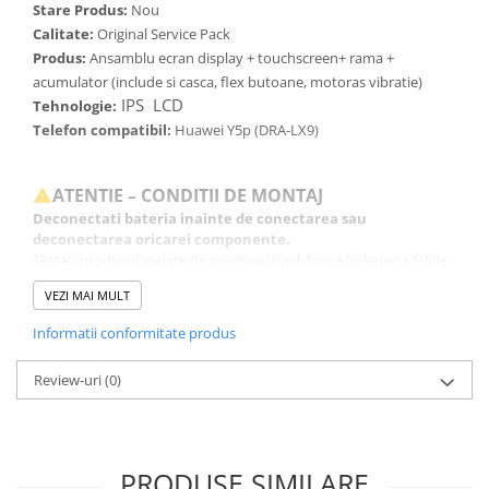
Stare Produs:
Nou
Calitate:
Original Service Pack
Produs:
Ansamblu ecran display + touchscreen+ rama +
acumulator (include si casca, flex butoane, motoras vibratie)
IPS LCD
Tehnologie:
Telefon compatibil:
Huawei Y5p (
DRA-LX9)
ATENTIE – CONDITII DE MONTAJ
Deconectati bateria inainte de conectarea sau
deconectarea oricarei componente.
Testati produsul inainte de montajul final, fara a indeparta foliile
de protectie, sigiliile sau etichetele.
VEZI MAI MULT
Inlocuirea componentelor interne este un proces delicat si
necesita cunostinte si echipamente specifice domeniului
Informatii conformitate produs
reparatiilor GSM.
Se recomanda montajul intr-un service specializat.
Review-uri
(0)
GARANTIE
Garantia se ofera doar in cazul in care produsul a fost montat
intr-un service GSM.
Click aici pentru mai multe informatii
PRODUSE SIMILARE