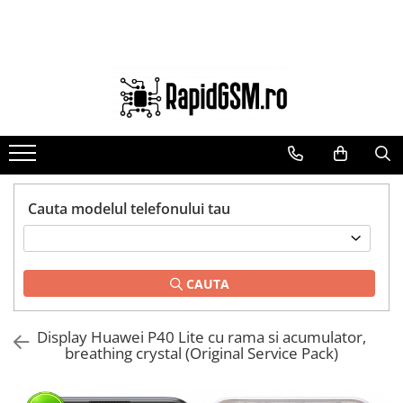
Toate Produsele
Ecrane Samsung
seria A
seria J
seria M
seria N(note)
Cauta modelul telefonului tau
seria S
seria Y
CAUTA
tableta
Ecrane iPhone
Display Huawei P40 Lite cu rama si acumulator,
Ecrane Huawei / Honor
breathing crystal (Original Service Pack)
Ecrane Xiaomi / Redmi
Ecrane Motorola