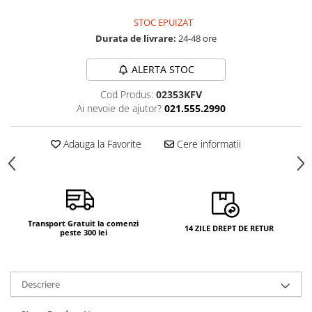
Camere si subansamble
STOC EPUIZAT
Carcase si capace
Durata de livrare:
24-48 ore
Module si conectori incarcare
ALERTA STOC
Suport SIM
Cod Produs:
02353KFV
Suruburi si adezivi
Ai nevoie de ajutor?
021.555.2990
Touchscreen
Piese din dezmembrari (SWAP)
Adauga la Favorite
Cere informatii
Scule Service GSM
Transport Gratuit la comenzi
14 ZILE DREPT DE RETUR
peste 300 lei
Descriere