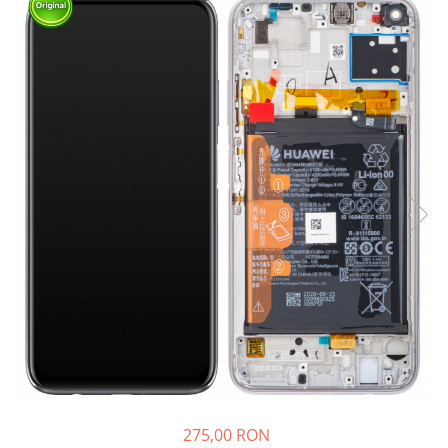
Ecrane Nokia
Ecrane Oppo / Realme
Ecrane Vivo
Ecrane ZTE
Ecrane Diverse
Accesorii
Baterie externa
Cabluri
Casti
Folie protectie STICLA
Incarcatoare
Stocare
Suport auto
Componente GSM
Acumulatori
275,00 RON
Benzi flex si butoane