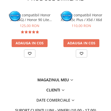
intr-un service GSM.
Click aici pentru mai multe informatii
Display compatibil Honor
Display compatibil Honor
X8a (4G) / Honor 90 Lite
X5c / X5c Plus / X5d / X6d
(5G), Negru - cu Rama
125,00 RON
110,00 RON
ADAUGA IN COS
ADAUGA IN COS
MAGAZINUL MEU
CLIENTI
DATE COMERCIALE
SUPORT CLIENTI
LUNI - VINERI (10.00 - 17.00)