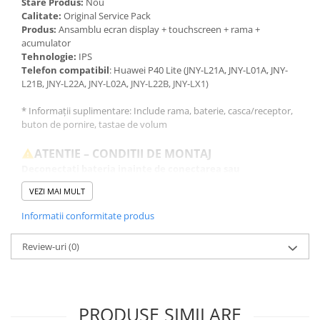
Stare Produs:
Nou
Calitate:
Original Service Pack
Produs:
Ansamblu ecran display + touchscreen + rama +
acumulator
Tehnologie:
IPS
Telefon compatibil
: Huawei P40 Lite (JNY-L21A, JNY-L01A, JNY-
L21B, JNY-L22A, JNY-L02A, JNY-L22B, JNY-LX1)
* Informații suplimentare: Include rama, baterie, casca/receptor,
buton de pornire, tastae de volum
ATENTIE – CONDITII DE MONTAJ
Deconectati bateria inainte de conectarea sau
deconectarea oricarei componente.
VEZI MAI MULT
Testati produsul inainte de montajul final, fara a indeparta foliile
de protectie, sigiliile sau etichetele.
Informatii conformitate produs
Inlocuirea componentelor interne este un proces delicat si
necesita cunostinte si echipamente specifice domeniului
Review-uri
(0)
reparatiilor GSM.
Se recomanda montajul intr-un service specializat.
GARANTIE
Garantia se ofera doar in cazul in care produsul a fost montat
PRODUSE SIMILARE