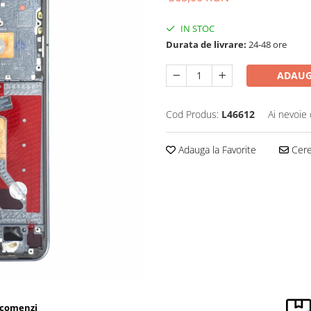
IN STOC
Durata de livrare:
24-48 ore
ADAUG
Cod Produs:
L46612
Ai nevoie 
Adauga la Favorite
Cere 
 comenzi