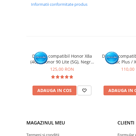
GARANTIE
Informatii conformitate produs
Garantia se ofera doar in cazul in care produsul a fost mon
Click aici pentru mai multe informatii
Display compatibil Honor X8a
Display compatib
(4G) / Honor 90 Lite (5G), Negru
X5c Plus / 
- cu Rama
125,00 RON
110,00
ADAUGA IN COS
ADAUGA IN 
MAGAZINUL MEU
CLIENTI
Termeni si conditii
Formular 