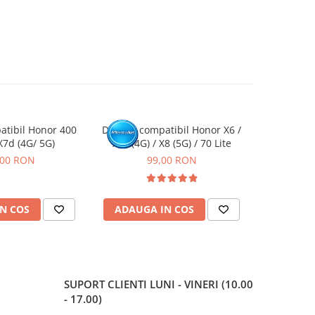
atibil Honor 400
Display compatibil Honor X6 /
Display co
X7d (4G/ 5G)
X6s (4G) / X8 (5G) / 70 Lite
,00 RON
99,00 RON
1
N COS
ADAUGA IN COS
ADAUG
SUPORT CLIENTI
LUNI - VINERI (10.00
- 17.00)