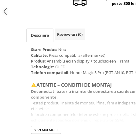
peste 300 lei
Camere si subansamble
Carcase si capace
Module si conectori incarcare
Suport SIM
Review-uri
(0)
Descriere
Suruburi si adezivi
Stare Produs:
Nou
Touchscreen
Calitate:
Piesa compatibila (aftermarket)
Produs:
Ansamblu ecran display + touchscreen + rama
Piese din dezmembrari (SWAP)
Tehnologie:
OLED
Scule Service GSM
Telefon compatibil
: Honor Magic 5 Pro (PGT-AN10, PGT-
ATENTIE – CONDITII DE MONTAJ
Deconectati bateria inainte de conectarea sau decon
componente.
Testati produsul inainte de montajul final, fara a indeparta fo
etichetele.
Inlocuirea componentelor interne este un proces delicat si
echipamente specifice domeniului reparatiilor GSM.
Se recomanda montajul intr-un service specializat.
VEZI MAI MULT