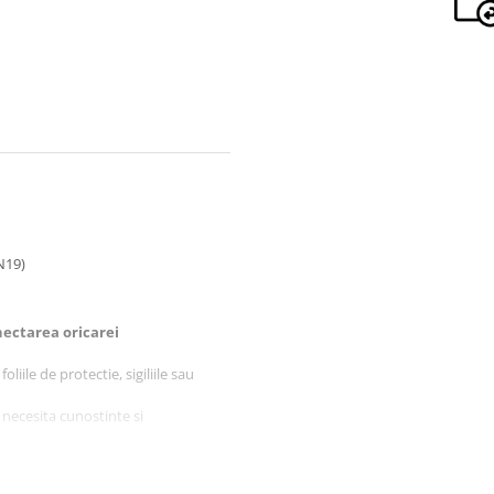
N19)
ectarea oricarei
liile de protectie, sigiliile sau
 necesita cunostinte si