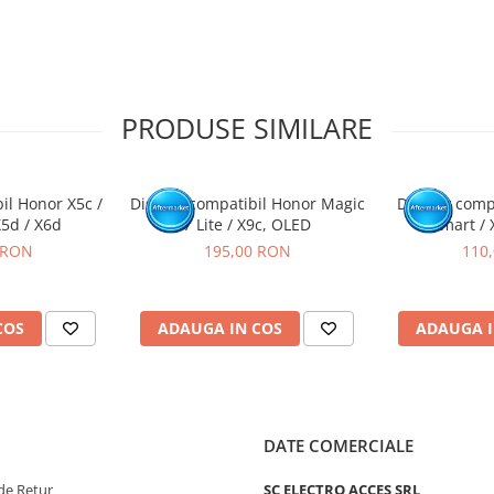
tat intr-un service GSM.
PRODUSE SIMILARE
il Honor X5c /
Display compatibil Honor Magic
Display comp
X5d / X6d
7 Lite / X9c, OLED
Smart / 
 RON
195,00 RON
110
COS
ADAUGA IN COS
ADAUGA I
DATE COMERCIALE
de Retur
SC ELECTRO ACCES SRL