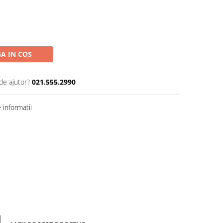
A IN COS
de ajutor?
021.555.2990
informatii