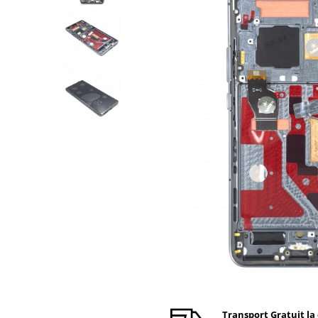
Ecrane Nokia
Ecrane Oppo / Realme
Ecrane Vivo
Ecrane ZTE
Ecrane Diverse
Accesorii
Baterie externa
Cabluri
Casti
Folie protectie STICLA
Incarcatoare
Stocare
Suport auto
Componente GSM
Acumulatori
Benzi flex si butoane
Transport Gratuit la