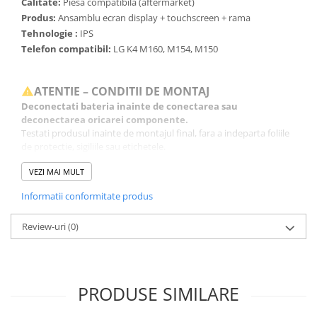
Calitate:
Piesa compatibila (aftermarket)
Produs:
Ansamblu ecran display + touchscreen + rama
Tehnologie :
IPS
Telefon compatibil:
LG K4 M160, M154, M150
ATENTIE – CONDITII DE MONTAJ
Deconectati bateria inainte de conectarea sau
deconectarea oricarei componente.
Testati produsul inainte de montajul final, fara a indeparta foliile
de protectie, sigiliile sau etichetele.
Inlocuirea componentelor interne este un proces delicat si
VEZI MAI MULT
necesita cunostinte si echipamente specifice domeniului
reparatiilor GSM.
Informatii conformitate produs
Se recomanda montajul intr-un service specializat.
Review-uri
(0)
GARANTIE
Garantia se ofera doar in cazul in care produsul a fost montat
intr-un service GSM.
Click aici pentru mai multe informatii
PRODUSE SIMILARE