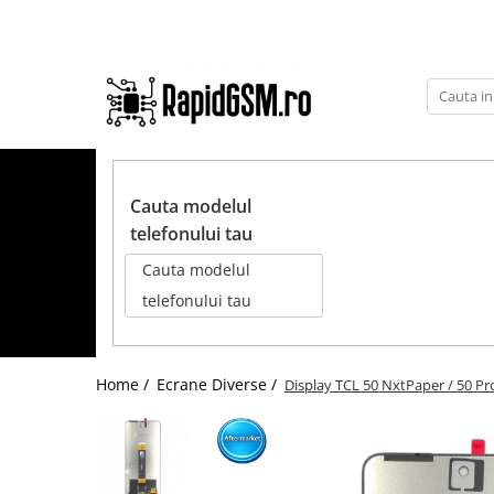
Toate Produsele
Ecrane Samsung
seria A
TOATE PRODUSELE
seria J
Cauta modelul
seria M
telefonului tau
seria N(note)
Cauta modelul
seria S
telefonului tau
seria Y
tableta
Home /
Ecrane Diverse /
Display TCL 50 NxtPaper / 50 P
Ecrane iPhone
Ecrane Huawei / Honor
Ecrane Xiaomi / Redmi
Ecrane Motorola