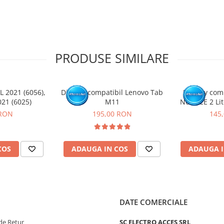
 necesita cunostinte si
PRODUSE SIMILARE
tat intr-un service GSM.
L 2021 (6056),
Display compatibil Lenovo Tab
Display com
021 (6025)
M11
Nord CE 2 Lit
 RON
195,00 RON
145
COS
ADAUGA IN COS
ADAUGA I
DATE COMERCIALE
de Retur
SC ELECTRO ACCES SRL