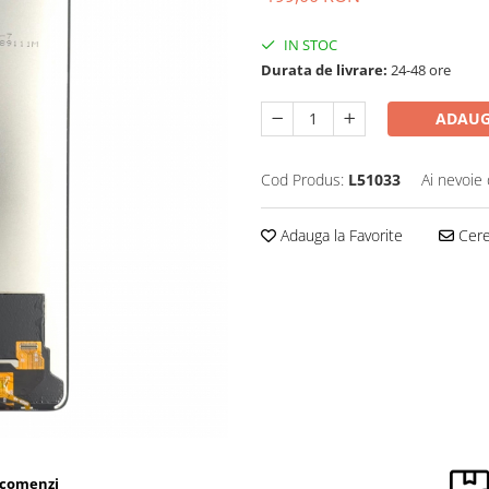
IN STOC
Durata de livrare:
24-48 ore
ADAUG
Cod Produs:
L51033
Ai nevoie 
Adauga la Favorite
Cere 
 comenzi