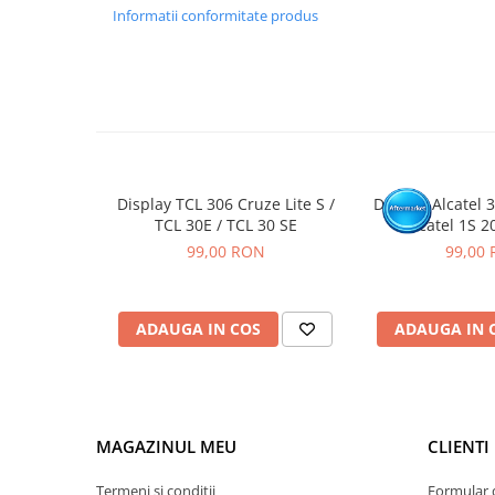
etichetele.
Informatii conformitate produs
Inlocuirea componentelor interne este un proces delicat si
echipamente specifice domeniului reparatiilor GSM.
Se recomanda montajul intr-un service specializat.
GARANTIE
Garantia se ofera doar in cazul in care produsul a fost mon
Click aici pentru mai multe informatii
Display TCL 306 Cruze Lite S /
Display Alcatel 3
TCL 30E / TCL 30 SE
Alcatel 1S 2
99,00 RON
99,00
ADAUGA IN COS
ADAUGA IN 
MAGAZINUL MEU
CLIENTI
Termeni si conditii
Formular 