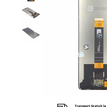
Ecrane Nokia
Ecrane Oppo / Realme
Ecrane Vivo
Ecrane ZTE
Ecrane Diverse
Accesorii
Baterie externa
Cabluri
Casti
Folie protectie STICLA
Incarcatoare
Stocare
Suport auto
Componente GSM
Acumulatori
Benzi flex si butoane
Transport Gratuit la