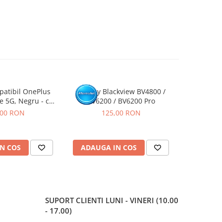
patibil OnePlus
Display Blackview BV4800 /
Display
e 5G, Negru - cu
BV6200 / BV6200 Pro
Rama
,00 RON
125,00 RON
N COS
ADAUGA IN COS
ADAUG
SUPORT CLIENTI
LUNI - VINERI (10.00
- 17.00)