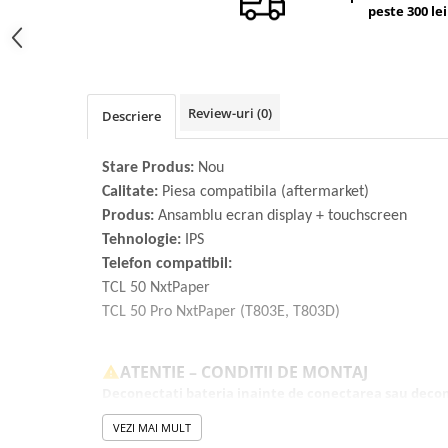
peste 300 lei
Camere si subansamble
Carcase si capace
Module si conectori incarcare
Suport SIM
Review-uri
(0)
Descriere
Suruburi si adezivi
Stare Produs:
Nou
Touchscreen
Calitate:
Piesa compatibila (aftermarket)
Piese din dezmembrari (SWAP)
Produs:
Ansamblu ecran display + touchscreen
Scule Service GSM
Tehnologie:
IPS
Telefon compatibil:
TCL 50 NxtPaper
TCL 50 Pro NxtPaper (T803E, T803D)
ATENTIE – CONDITII DE MONTAJ
Deconectati bateria inainte de conectarea sau decon
componente.
VEZI MAI MULT
Testati produsul inainte de montajul final, fara a indeparta fo