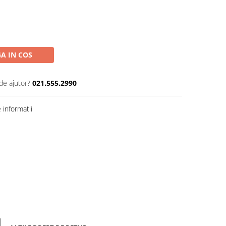
A IN COS
de ajutor?
021.555.2990
informatii