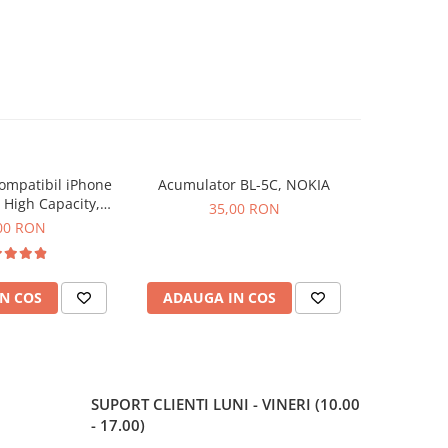
ompatibil iPhone
Acumulator BL-5C, NOKIA
Acumulato
- High Capacity,
11 -
35,00 RON
- Sanatate 100%
00 RON
N COS
ADAUGA IN COS
ADAUG
SUPORT CLIENTI
LUNI - VINERI (10.00
- 17.00)