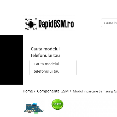
Toate Produsele
Ecrane Samsung
seria A
TOATE PRODUSELE
seria J
Cauta modelul
seria M
telefonului tau
seria N(note)
Cauta modelul
seria S
telefonului tau
seria Y
tableta
Home /
Componente GSM /
Modul incarcare Samsung Gal
Ecrane iPhone
Ecrane Huawei / Honor
Ecrane Xiaomi / Redmi
Ecrane Motorola