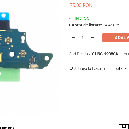
75,00 RON
IN STOC
Durata de livrare:
24-48 ore
ADAUG
Cod Produs:
GH96-19386A
Ai
Adauga la Favorite
Cere 
 comenzi