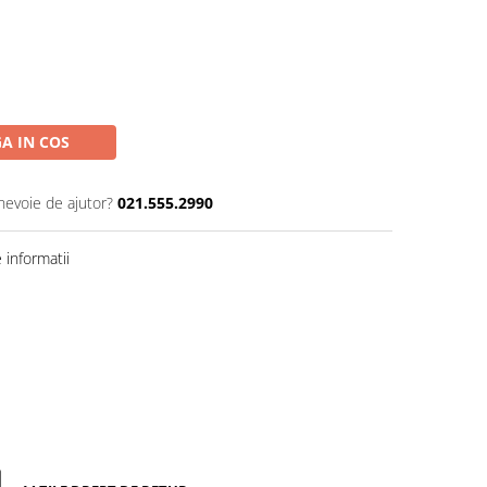
A IN COS
 nevoie de ajutor?
021.555.2990
informatii