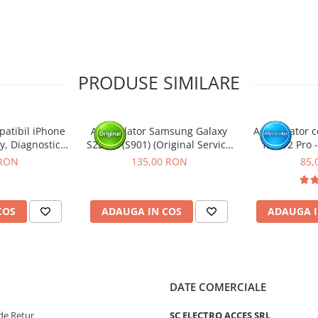
tat intr-un service GSM.
PRODUSE SIMILARE
atibil iPhone
Acumulator Samsung Galaxy
Acumulator c
y, Diagnostic -
S22 5G (S901) (Original Service
12 / 12 Pro 
e 100%
Pack)
Diagnostic 
 RON
135,00 RON
85,
COS
ADAUGA IN COS
ADAUGA I
DATE COMERCIALE
de Retur
SC ELECTRO ACCES SRL