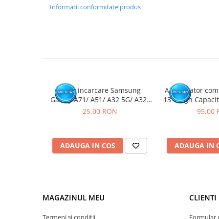
GARANTIE
Informatii conformitate produs
Garantia se ofera doar in cazul in care produsul a fost mon
Click aici pentru mai multe informatii
Mufa incarcare Samsung
Acumulator comp
Galaxy A71/ A51/ A32 5G/ A32/
13 - High Capacit
A70/ A50/ A31/ A30S/ A41/
Sanatat
25,00 RON
95,00
A10E/ A20E/ A20/ A51/ A42 5G/
A60/ A50S/ A40/ A30/ A22 4G/
A12/ A13 5G/ A21S / A14 5G-
ADAUGA IN COS
ADAUGA IN 
Pachet 10 buc
MAGAZINUL MEU
CLIENTI
Termeni si conditii
Formular 