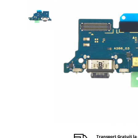
Ecrane Nokia
Ecrane Oppo / Realme
Ecrane Vivo
Ecrane ZTE
Ecrane Diverse
Accesorii
Baterie externa
Cabluri
Casti
Folie protectie STICLA
Incarcatoare
Stocare
Suport auto
Componente GSM
Acumulatori
Benzi flex si butoane
Transport Gratuit la