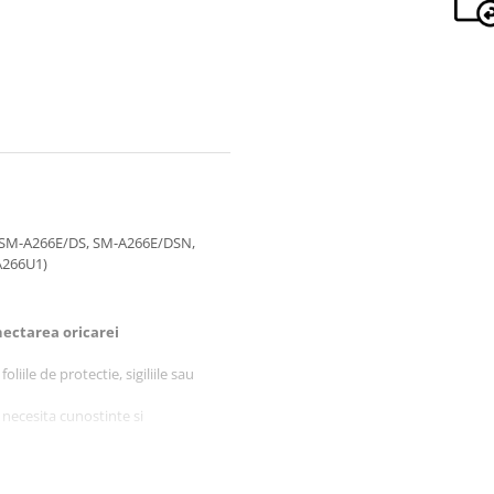
 SM-A266E/DS, SM-A266E/DSN,
A266U1)
ectarea oricarei
liile de protectie, sigiliile sau
 necesita cunostinte si