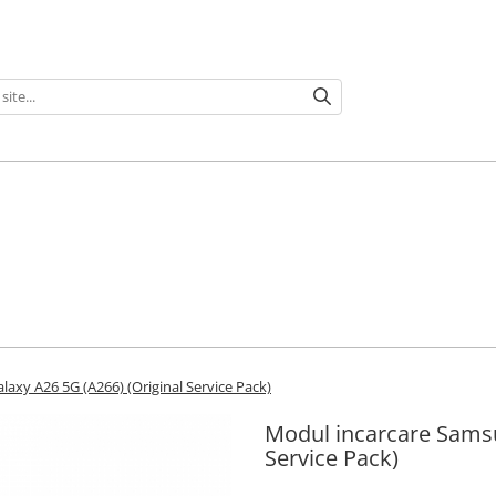
axy A26 5G (A266) (Original Service Pack)
Modul incarcare Samsu
Service Pack)