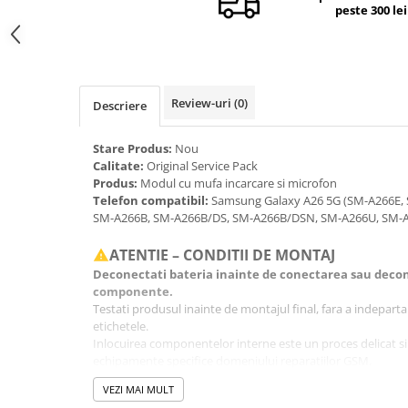
peste 300 lei
Camere si subansamble
Carcase si capace
Module si conectori incarcare
Suport SIM
Review-uri
(0)
Descriere
Suruburi si adezivi
Stare Produs:
Nou
Touchscreen
Calitate:
Original Service Pack
Produs:
Modul cu mufa incarcare si microfon
Piese din dezmembrari (SWAP)
Telefon compatibil:
Samsung Galaxy A26 5G (SM-A266E,
Scule Service GSM
SM-A266B, SM-A266B/DS, SM-A266B/DSN, SM-A266U, SM-
ATENTIE – CONDITII DE MONTAJ
Deconectati bateria inainte de conectarea sau decon
componente.
Testati produsul inainte de montajul final, fara a indeparta fo
etichetele.
Inlocuirea componentelor interne este un proces delicat si
echipamente specifice domeniului reparatiilor GSM.
Se recomanda montajul intr-un service specializat.
VEZI MAI MULT