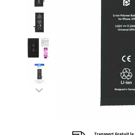
Ecrane Nokia
Ecrane Oppo / Realme
Ecrane Vivo
Ecrane ZTE
Ecrane Diverse
Accesorii
Baterie externa
Cabluri
Casti
Folie protectie STICLA
Incarcatoare
Stocare
Suport auto
Componente GSM
Acumulatori
Benzi flex si butoane
Transport Gratuit la