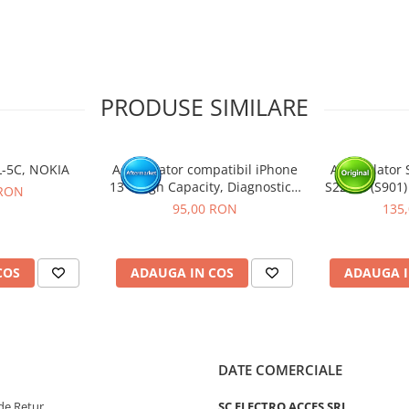
e protecție.
ectarea oricarei
PRODUSE SIMILARE
liile de protectie, sigiliile sau
 necesita cunostinte si
L-5C, NOKIA
Acumulator compatibil iPhone
Acumulator 
13 - High Capacity, Diagnostic -
S22 5G (S901)
 RON
Sanatate 100%
P
95,00 RON
135
tat intr-un service GSM.
COS
ADAUGA IN COS
ADAUGA I
DATE COMERCIALE
de Retur
SC ELECTRO ACCES SRL