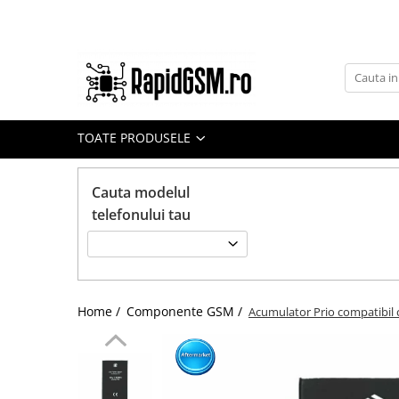
Toate Produsele
Ecrane Samsung
seria A
TOATE PRODUSELE
seria J
seria M
Cauta modelul
seria N(note)
telefonului tau
seria S
seria Y
tableta
Home /
Componente GSM /
Acumulator Prio compatibil 
Ecrane iPhone
Ecrane Huawei / Honor
Ecrane Xiaomi / Redmi
Ecrane Motorola