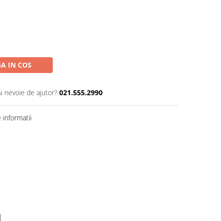
A IN COS
Ai nevoie de ajutor?
021.555.2990
informatii