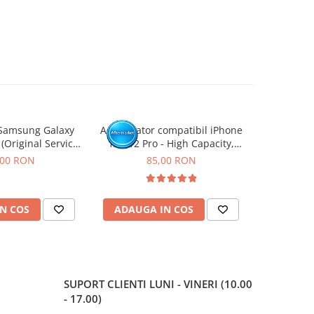
Samsung Galaxy
Acumulator compatibil iPhone
Acumulato
 (Original Service
12 / 12 Pro - High Capacity,
11 -
ack)
Diagnostic - Sanatate 100%
,00 RON
85,00 RON
N COS
ADAUGA IN COS
ADAUG
SUPORT CLIENTI
LUNI - VINERI (10.00
- 17.00)