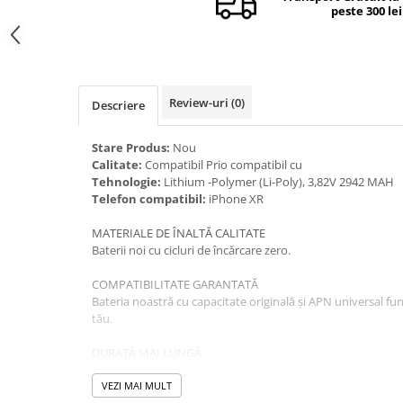
peste 300 lei
Camere si subansamble
Carcase si capace
Module si conectori incarcare
Suport SIM
Review-uri
(0)
Descriere
Suruburi si adezivi
Stare Produs:
Nou
Touchscreen
Calitate:
Compatibil Prio compatibil cu
Tehnologie:
Lithium -Polymer (Li-Poly), 3,82V 2942 MAH
Piese din dezmembrari (SWAP)
Telefon compatibil:
iPhone XR
Scule Service GSM
MATERIALE DE ÎNALTĂ CALITATE
Baterii noi cu cicluri de încărcare zero.
COMPATIBILITATE GARANTATĂ
Bateria noastră cu capacitate originală și APN universal fu
tău.
DURAȚĂ MAI LUNGĂ
Înlocuirea vă oferă până la 800 de cicluri de încărcare noi.
VEZI MAI MULT