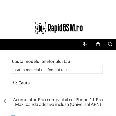
Ecrane Samsung
Accesorii
Componente GSM
seria A
Baterie externa
Acumulatori
seria J
Cabluri
Benzi flex si butoane
seria M
Casti
Camere si subansamble
seria N(note)
Folie protectie STICLA
Carcase si capace
seria S
Incarcatoare
Module si conectori incarcare
Cauta modelul telefonului tau
seria Y
Stocare
Suport SIM
Cauta modelul telefonului tau
tableta
Suport auto
Suruburi si adezivi
Touchscreen
Cauta
Acumulator Prio compatibil cu iPhone 11 Pro
Max, banda adeziva inclusa (Universal APN)