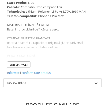
Stare Produs:
Nou
Calitate:
Compatibil Prio compatibil cu
Tehnologie:
Lithium -Polymer (Li-Poly) 3,79V, 3969 MAH
Telefon compatibil:
iPhone 11 Pro Max
MATERIALE DE ÎNALTĂ CALITATE
Baterii noi cu cicluri de încărcare zero.
COMPATIBILITATE GARANTATĂ
Bateria noastră cu capacitate originală și APN universal
funcționează perfect cu telefonul tău.
DURAȚĂ MAI LUNGĂ
Înlocuirea vă oferă până la 800 de cicluri de încărcare noi.
VEZI MAI MULT
SIGURANȚA PRODUSULUI 100%.
Informatii conformitate produs
Chipset de cea mai bună calitate cu mai multe protocoale de
protecție.
Review-uri
(0)
ATENTIE – CONDITII DE MONTAJ
Deconectati bateria inainte de conectarea sau
deconectarea oricarei componente.
Testati produsul inainte de montajul final, fara a indeparta foliile
PRODUSE SIMILARE