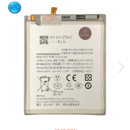
Ecrane Nokia
Ecrane Oppo / Realme
Ecrane Vivo
Ecrane ZTE
Ecrane Diverse
Accesorii
Baterie externa
Cabluri
Casti
Folie protectie STICLA
Incarcatoare
Stocare
Suport auto
Componente GSM
Acumulatori
Benzi flex si butoane