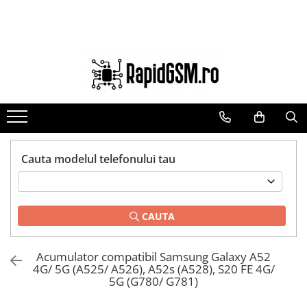
Toate Produsele
Ecrane Samsung
seria A
seria J
seria M
seria N(note)
Cauta modelul telefonului tau
seria S
seria Y
CAUTA
tableta
Ecrane iPhone
Acumulator compatibil Samsung Galaxy A52
Ecrane Huawei / Honor
4G/ 5G (A525/ A526), A52s (A528), S20 FE 4G/
Ecrane Xiaomi / Redmi
5G (G780/ G781)
Ecrane Motorola