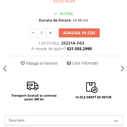
59,00 RON
Camere si subansamble
IN STOC
Carcase si capace
Durata de livrare:
24-48 ore
Module si conectori incarcare
Suport SIM
ADAUGA IN COS
Suruburi si adezivi
Cod Produs:
25231A-FG3
Ai nevoie de ajutor?
021.555.2990
Touchscreen
Piese din dezmembrari (SWAP)
Adauga la Favorite
Cere informatii
Scule Service GSM
Transport Gratuit la comenzi
14 ZILE DREPT DE RETUR
peste 300 lei
Descriere