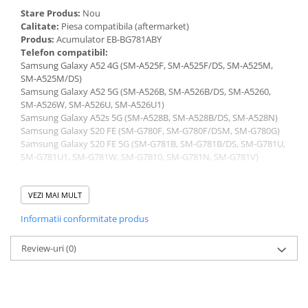
Stare Produs:
Nou
Calitate:
Piesa compatibila (aftermarket)
Produs:
Acumulator EB-BG781ABY
Telefon compatibil:
Samsung Galaxy A52 4G (SM-A525F, SM-A525F/DS, SM-A525M,
SM-A525M/DS)
Samsung Galaxy A52 5G (SM-A526B, SM-A526B/DS, SM-A5260,
SM-A526W, SM-A526U, SM-A526U1)
Samsung Galaxy A52s 5G (SM-A528B, SM-A528B/DS, SM-A528N)
Samsung Galaxy S20 FE (SM-G780F, SM-G780F/DSM, SM-G780G)
Samsung Galaxy S20 FE 5G (SM-G781B, SM-G781B/DS, SM-G781U,
SM-G781U1, SM-G781W, SM-G7810, SM-G781N, SM-G781V)
ATENTIE – CONDITII DE MONTAJ
VEZI MAI MULT
Deconectati bateria inainte de conectarea sau
deconectarea oricarei componente.
Informatii conformitate produs
Testati produsul inainte de montajul final, fara a indeparta foliile
de protectie, sigiliile sau etichetele.
Review-uri
(0)
Inlocuirea componentelor interne este un proces delicat si
necesita cunostinte si echipamente specifice domeniului
reparatiilor GSM.
Se recomanda montajul intr-un service specializat.