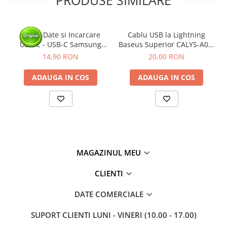
Cablu Date si Incarcare
Cablu USB la Lightning
USB-C - USB-C Samsung
Baseus Superior CALYS-A01,
Galaxy EP-DA705, 25W, 1m,
2.4A Fast Charging, 1m,
14,90 RON
20,00 RON
Alb - BULK
negru
ADAUGA IN COS
ADAUGA IN COS
MAGAZINUL MEU
CLIENTI
DATE COMERCIALE
SUPORT CLIENTI
LUNI - VINERI (10.00 - 17.00)