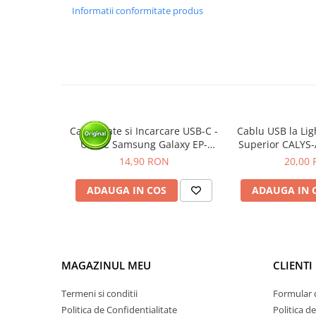
Informatii conformitate produs
Cablu Date si Incarcare USB-C -
Cablu USB la Li
USB-C Samsung Galaxy EP-
Superior CALYS-
DA705, 25W, 1m, Alb - BULK
Charging, 
14,90 RON
20,00
ADAUGA IN COS
ADAUGA IN 
MAGAZINUL MEU
CLIENTI
Termeni si conditii
Formular 
Politica de Confidentialitate
Politica d