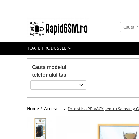
Toate Produsele
Ecrane Samsung
seria A
TOATE PRODUSELE
seria J
seria M
Cauta modelul
seria N(note)
telefonului tau
seria S
seria Y
tableta
Home /
Accesorii /
Folie sticla PRIVACY pentru Samsung G
Ecrane iPhone
Ecrane Huawei / Honor
Ecrane Xiaomi / Redmi
Ecrane Motorola