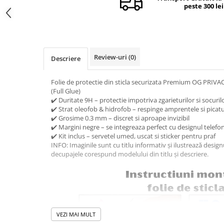
peste 300 lei
Camere si subansamble
Carcase si capace
Module si conectori incarcare
Suport SIM
Review-uri
(0)
Descriere
Suruburi si adezivi
Folie de protectie din sticla securizata Premium OG PRIVA
Touchscreen
(Full Glue)
✔️ Duritate 9H – protectie impotriva zgarieturilor si socuril
Piese din dezmembrari (SWAP)
✔️ Strat oleofob & hidrofob – respinge amprentele si picatu
Scule Service GSM
✔️ Grosime 0.3 mm – discret si aproape invizibil
✔️ Margini negre – se integreaza perfect cu designul telefo
✔️ Kit inclus – servetel umed, uscat si sticker pentru praf
INFO: Imaginile sunt cu titlu informativ și ilustrează desig
decupajele corespund modelului din titlu și descriere.
VEZI MAI MULT