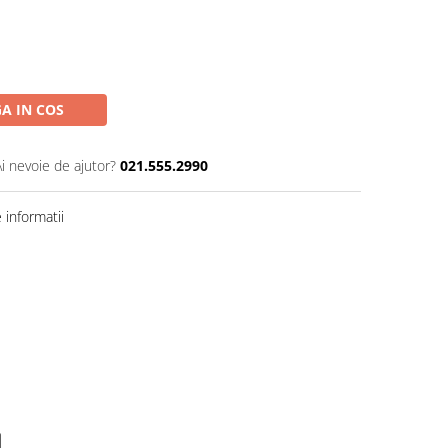
A IN COS
Ai nevoie de ajutor?
021.555.2990
informatii