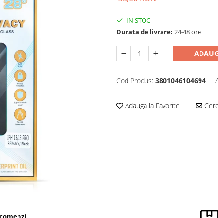
IN STOC
Durata de livrare:
24-48 ore
ADAUG
Cod Produs:
3801046104694
Adauga la Favorite
Cere 
 comenzi