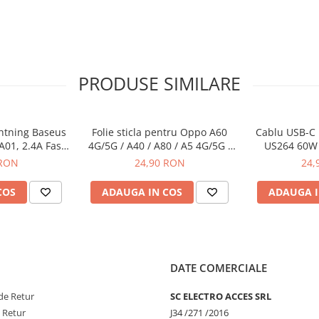
PRODUSE SIMILARE
ghtning Baseus
Folie sticla pentru Oppo A60
Cablu USB-C 
A01, 2.4A Fast
4G/5G / A40 / A80 / A5 4G/5G /
US264 60W 
1m, negru
A5 Pro 4G/5G / A5x 4G //
1.5m, alb - c
 RON
24,90 RON
24,
Realme C65 4G/5G / C75 5G
date s
COS
ADAUGA IN COS
ADAUGA I
DATE COMERCIALE
de Retur
SC ELECTRO ACCES SRL
e Retur
J34 /271 /2016