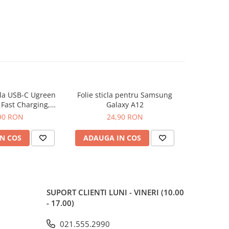
la USB-C Ugreen
Folie sticla pentru Samsung
Folie sticl
Fast Charging,
Galaxy A12
ablu incarcare si
90 RON
24,90 RON
martphone
N COS
ADAUGA IN COS
ADAUG
SUPORT CLIENTI
LUNI - VINERI (10.00
- 17.00)
021.555.2990