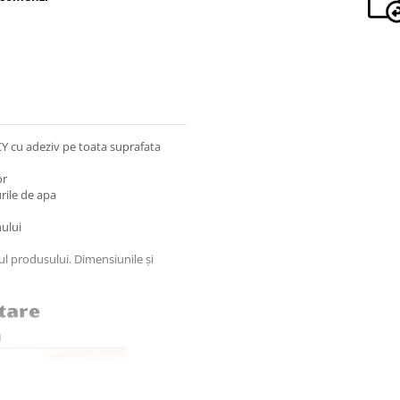
CY cu adeziv pe toata suprafata
or
rile de apa
nului
nul produsului. Dimensiunile și