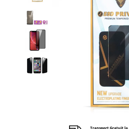
Ecrane Nokia
Ecrane Oppo / Realme
Ecrane Vivo
Ecrane ZTE
Ecrane Diverse
Accesorii
Baterie externa
Cabluri
Casti
Folie protectie STICLA
Incarcatoare
Stocare
Suport auto
Componente GSM
Acumulatori
Benzi flex si butoane
Transport Gratuit la