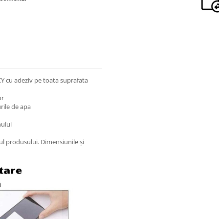
CY cu adeziv pe toata suprafata
or
rile de apa
nului
nul produsului. Dimensiunile și