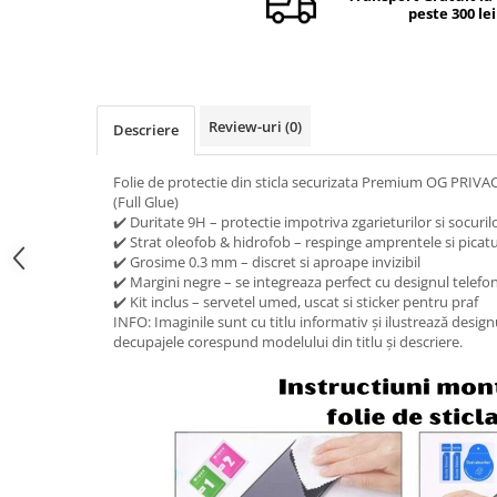
peste 300 lei
Camere si subansamble
Carcase si capace
Module si conectori incarcare
Suport SIM
Review-uri
(0)
Descriere
Suruburi si adezivi
Folie de protectie din sticla securizata Premium OG PRIVA
Touchscreen
(Full Glue)
✔️ Duritate 9H – protectie impotriva zgarieturilor si socuril
Piese din dezmembrari (SWAP)
✔️ Strat oleofob & hidrofob – respinge amprentele si picatu
Scule Service GSM
✔️ Grosime 0.3 mm – discret si aproape invizibil
✔️ Margini negre – se integreaza perfect cu designul telefo
✔️ Kit inclus – servetel umed, uscat si sticker pentru praf
INFO: Imaginile sunt cu titlu informativ și ilustrează desig
decupajele corespund modelului din titlu și descriere.