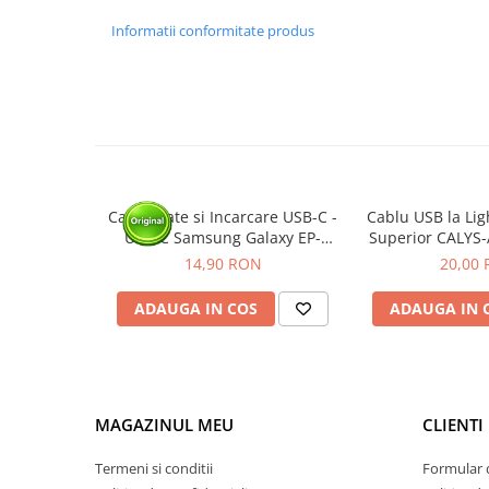
Informatii conformitate produs
Cablu Date si Incarcare USB-C -
Cablu USB la Li
USB-C Samsung Galaxy EP-
Superior CALYS-
DA705, 25W, 1m, Alb - BULK
Charging, 
14,90 RON
20,00
ADAUGA IN COS
ADAUGA IN 
MAGAZINUL MEU
CLIENTI
Termeni si conditii
Formular 