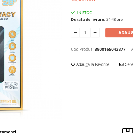
IN STOC
Durata de livrare:
24-48 ore
ADAUG
Cod Produs:
3800165043877
Adauga la Favorite
Cere 
 comenzi