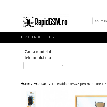
Toate Produsele
Ecrane Samsung
seria A
TOATE PRODUSELE
seria J
seria M
Cauta modelul
seria N(note)
telefonului tau
seria S
seria Y
tableta
Home /
Accesorii /
Folie sticla PRIVACY pentru iPhone 11/
Ecrane iPhone
Ecrane Huawei / Honor
Ecrane Xiaomi / Redmi
Ecrane Motorola