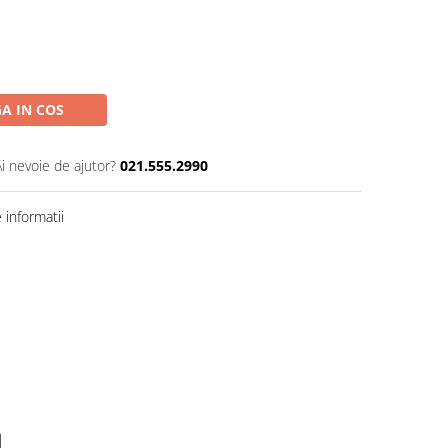
A IN COS
Ai nevoie de ajutor?
021.555.2990
informatii