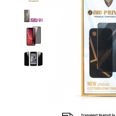
Ecrane Nokia
Ecrane Oppo / Realme
Ecrane Vivo
Ecrane ZTE
Ecrane Diverse
Accesorii
Baterie externa
Cabluri
Casti
Folie protectie STICLA
Incarcatoare
Stocare
Suport auto
Componente GSM
Acumulatori
Benzi flex si butoane
Transport Gratuit la