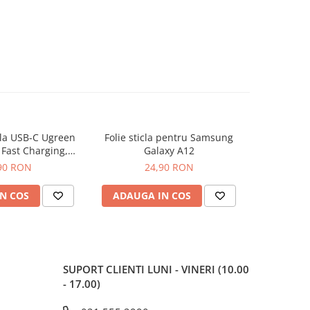
la USB-C Ugreen
Folie sticla pentru Samsung
Folie sticl
Fast Charging,
Galaxy A12
ablu incarcare si
90 RON
24,90 RON
martphone
N COS
ADAUGA IN COS
ADAUG
SUPORT CLIENTI
LUNI - VINERI (10.00
- 17.00)