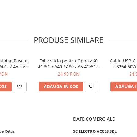
PRODUSE SIMILARE
ghtning Baseus
Folie sticla pentru Oppo A60
Cablu USB-C 
A01, 2.4A Fast
4G/5G / A40 / A80 / A5 4G/5G /
US264 60W 
1m, negru
A5 Pro 4G/5G / A5x 4G //
1.5m, alb - c
 RON
24,90 RON
24,
Realme C65 4G/5G / C75 5G
date s
COS
ADAUGA IN COS
ADAUGA I
DATE COMERCIALE
de Retur
SC ELECTRO ACCES SRL