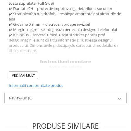
toata suprafata (Full Glue)
✔️ Duritate 9H – protectie impotriva zgarieturilor si socurilor
✔️ Strat oleofob & hidrofob – respinge amprentele si picaturile de
apa
✔️ Grosime 0.3 mm – discret si aproape invizibil
✔️ Margini negre – se integreaza perfect cu designul telefonului
✔️ Kit inclus – servetel umed, uscat si sticker pentru praf
INFO: Imaginile sunt cu titlu informativ și ilustrează designul
produsului. Dimensiunile și decupajele corespund modelului din
titlu și descriere.
VEZI MAI MULT
Informatii conformitate produs
Review-uri
(0)
PRODUSE SIMILARE