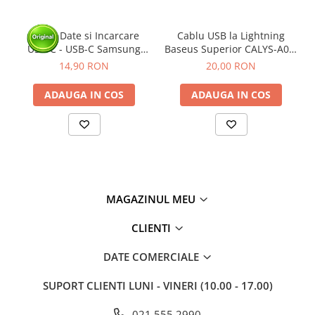
Cablu Date si Incarcare
Cablu USB la Lightning
USB-C - USB-C Samsung
Baseus Superior CALYS-A01,
Galaxy EP-DA705, 25W, 1m,
2.4A Fast Charging, 1m,
14,90 RON
20,00 RON
Alb - BULK
negru
ADAUGA IN COS
ADAUGA IN COS
MAGAZINUL MEU
CLIENTI
DATE COMERCIALE
SUPORT CLIENTI
LUNI - VINERI (10.00 - 17.00)
021.555.2990