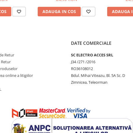
Realme C65 4G/5G / C75 5G
date s
COS
ADAUGA IN COS
ADAUGA I
DATE COMERCIALE
de Retur
SC ELECTRO ACCES SRL
e Retur
J34 /271 /2016
Produselor
RO36108012
a online a litigiilor
Bdul. Mihai Viteazu, Bl. 5A Sc. D
Zimnicea, Teleorman
L