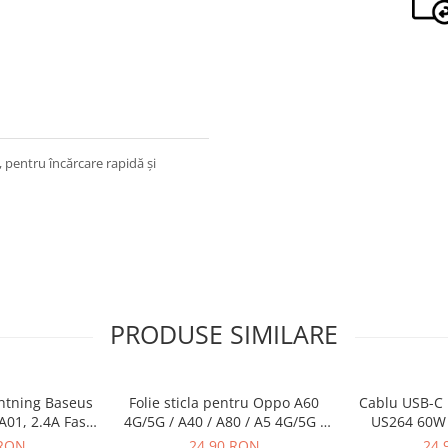
pentru încărcare rapidă și
PRODUSE SIMILARE
ghtning Baseus
Folie sticla pentru Oppo A60
Cablu USB-C 
A01, 2.4A Fast
4G/5G / A40 / A80 / A5 4G/5G /
US264 60W 
1m, negru
A5 Pro 4G/5G / A5x 4G //
1.5m, alb - c
 RON
24,90 RON
24,