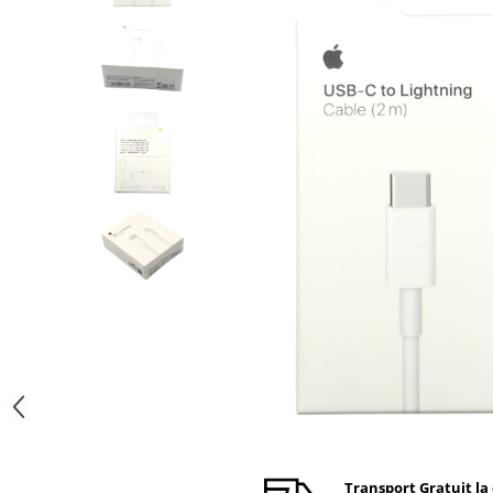
Ecrane Nokia
Ecrane Oppo / Realme
Ecrane Vivo
Ecrane ZTE
Ecrane Diverse
Accesorii
Baterie externa
Cabluri
Casti
Folie protectie STICLA
Incarcatoare
Stocare
Suport auto
Componente GSM
Acumulatori
Benzi flex si butoane
Transport Gratuit la