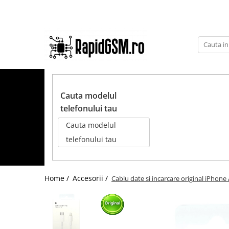
Toate Produsele
Ecrane Samsung
seria A
TOATE PRODUSELE
seria J
Cauta modelul
seria M
telefonului tau
seria N(note)
Cauta modelul
seria S
telefonului tau
seria Y
tableta
Home /
Accesorii /
Cablu date si incarcare original iPho
Ecrane iPhone
Ecrane Huawei / Honor
Ecrane Xiaomi / Redmi
Ecrane Motorola