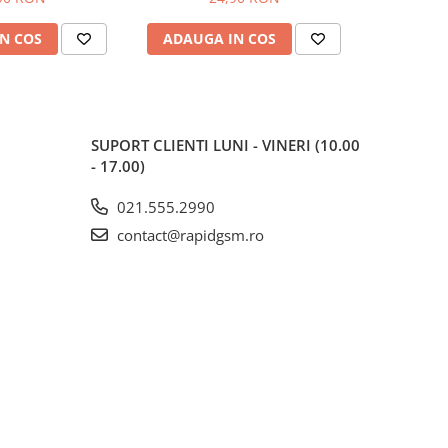
martphone
N COS
ADAUGA IN COS
ADAUG
SUPORT CLIENTI
LUNI - VINERI (10.00
- 17.00)
021.555.2990
contact@rapidgsm.ro