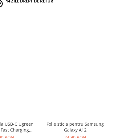
14 ZILE DREPT DE RETUR
la USB-C Ugreen
Folie sticla pentru Samsung
Folie sticl
Fast Charging,
Galaxy A12
ablu incarcare si
90 RON
24,90 RON