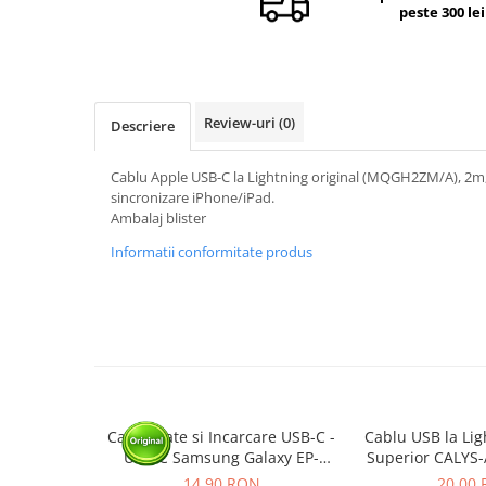
peste 300 lei
Camere si subansamble
Carcase si capace
Module si conectori incarcare
Suport SIM
Review-uri
(0)
Descriere
Suruburi si adezivi
Cablu Apple USB-C la Lightning original (MQGH2ZM/A), 2m, 
Touchscreen
sincronizare iPhone/iPad.
Ambalaj blister
Piese din dezmembrari (SWAP)
Scule Service GSM
Informatii conformitate produs
Cablu Date si Incarcare USB-C -
Cablu USB la Li
USB-C Samsung Galaxy EP-
Superior CALYS-
DA705, 25W, 1m, Alb - BULK
Charging, 
14,90 RON
20,00